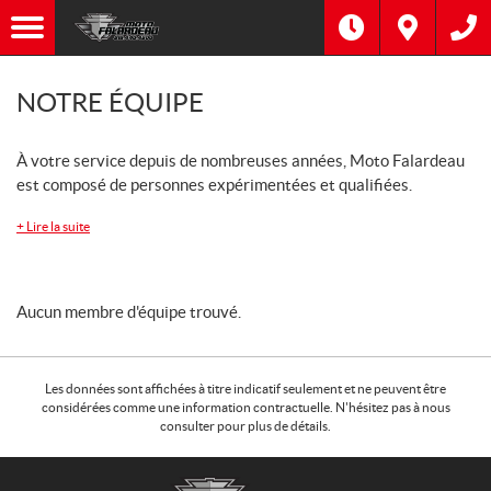
NOTRE ÉQUIPE
À votre service depuis de nombreuses années, Moto Falardeau
est composé de personnes expérimentées et qualifiées.
+
Lire la suite
Aucun membre d'équipe trouvé.
Les données sont affichées à titre indicatif seulement et ne peuvent être
considérées comme une information contractuelle. N'hésitez pas à nous
consulter pour plus de détails.
C
M